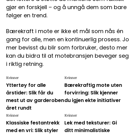
gjør en forskjell – og å unngå dem som bare
følger en trend.
Bærekraft i mote er ikke et mål som nås én
gang for alle, men en kontinuerlig prosess. Jo
mer bevisst du blir som forbruker, desto mer
kan du bidra til at motebransjen beveger seg
i riktig retning.
Kvinner
Kvinner
Yttertøy for alle
Bærekraftig mote uten
årstider: Slik får du
forvirring: Slik kjenner
mest ut av garderoben
du igjen ekte initiativer
året rundt
Kvinner
Kvinner
Klassiske festantrekk
Lek med teksturer: Gi
med en vri: Slik styler
ditt minimalistiske