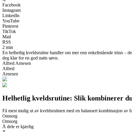
Facebook
Instagram
LinkedIn
YouTube
Pinterest
TikTok
Mail
RSS
2 min
En helhetlig kveldsrutine handler om mer enn enkeltstående trinn – det
deg klar for en god natts søvn.
Alfred Arnesen
Alfred
Arnesen
Helhetlig kveldsrutine: Slik kombinerer du 
Få mest mulig ut av kveldsrutinen med en balansert kombinasjon av hu
Omsorg
Omsorg
Å dele er kjærlig
X