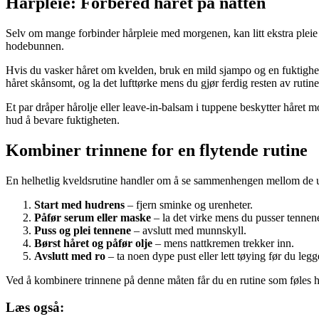
Hårpleie: Forbered håret på natten
Selv om mange forbinder hårpleie med morgenen, kan litt ekstra pleie om
hodebunnen.
Hvis du vasker håret om kvelden, bruk en mild sjampo og en fuktighets
håret skånsomt, og la det lufttørke mens du gjør ferdig resten av rutine
Et par dråper hårolje eller leave-in-balsam i tuppene beskytter håret mot
hud å bevare fuktigheten.
Kombiner trinnene for en flytende rutine
En helhetlig kveldsrutine handler om å se sammenhengen mellom de ulik
Start med hudrens
– fjern sminke og urenheter.
Påfør serum eller maske
– la det virke mens du pusser tennen
Puss og plei tennene
– avslutt med munnskyll.
Børst håret og påfør olje
– mens nattkremen trekker inn.
Avslutt med ro
– ta noen dype pust eller lett tøying før du legg
Ved å kombinere trinnene på denne måten får du en rutine som føles ha
Læs også: