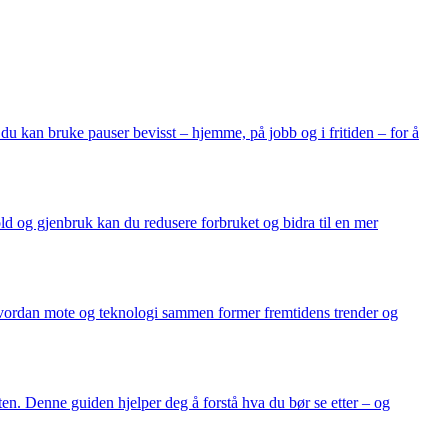
 du kan bruke pauser bevisst – hjemme, på jobb og i fritiden – for å
d og gjenbruk kan du redusere forbruket og bidra til en mer
sk hvordan mote og teknologi sammen former fremtidens trender og
ten. Denne guiden hjelper deg å forstå hva du bør se etter – og