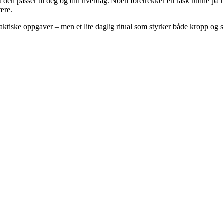
at den passer til deg og din hverdag. Noen foretrekker en rask rutine på 
ære.
aktiske oppgaver – men et lite daglig ritual som styrker både kropp og s