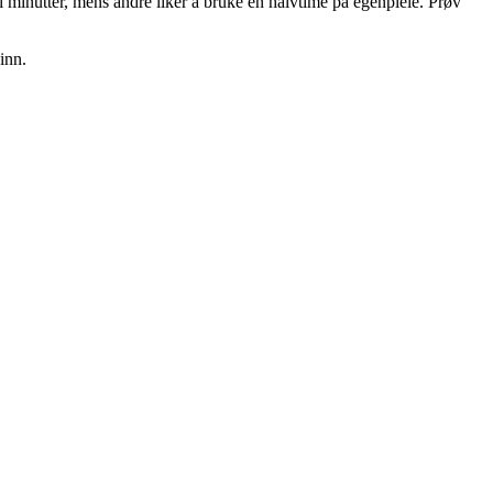
ti minutter, mens andre liker å bruke en halvtime på egenpleie. Prøv
inn.