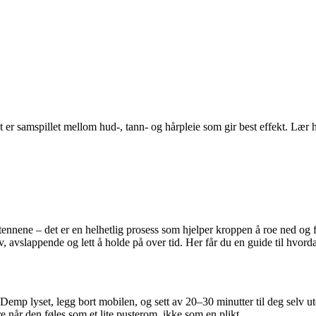
 er samspillet mellom hud-, tann- og hårpleie som gir best effekt. Lær 
tennene – det er en helhetlig prosess som hjelper kroppen å roe ned og 
v, avslappende og lett å holde på over tid. Her får du en guide til hvo
Demp lyset, legg bort mobilen, og sett av 20–30 minutter til deg selv u
e når den føles som et lite pusterom, ikke som en plikt.