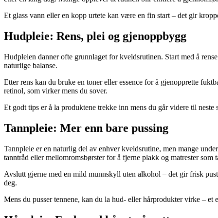
Et glass vann eller en kopp urtete kan være en fin start – det gir kro
Hudpleie: Rens, plei og gjenoppbygg
Hudpleien danner ofte grunnlaget for kveldsrutinen. Start med å rense
naturlige balanse.
Etter rens kan du bruke en toner eller essence for å gjenopprette fukt
retinol, som virker mens du sover.
Et godt tips er å la produktene trekke inn mens du går videre til neste
Tannpleie: Mer enn bare pussing
Tannpleie er en naturlig del av enhver kveldsrutine, men mange under
tanntråd eller mellomromsbørster for å fjerne plakk og matrester som t
Avslutt gjerne med en mild munnskyll uten alkohol – det gir frisk pust 
deg.
Mens du pusser tennene, kan du la hud- eller hårprodukter virke – et en