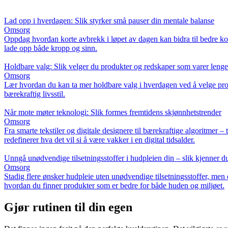
Lad opp i hverdagen: Slik styrker små pauser din mentale balanse
Omsorg
Oppdag hvordan korte avbrekk i løpet av dagen kan bidra til bedre kons
lade opp både kropp og sinn.
Holdbare valg: Slik velger du produkter og redskaper som varer lenge
Omsorg
Lær hvordan du kan ta mer holdbare valg i hverdagen ved å velge prod
bærekraftig livsstil.
Når mote møter teknologi: Slik formes fremtidens skjønnhetstrender
Omsorg
Fra smarte tekstiler og digitale designere til bærekraftige algoritme
redefinerer hva det vil si å være vakker i en digital tidsalder.
Unngå unødvendige tilsetningsstoffer i hudpleien din – slik kjenner d
Omsorg
Stadig flere ønsker hudpleie uten unødvendige tilsetningsstoffer, men 
hvordan du finner produkter som er bedre for både huden og miljøet.
Gjør rutinen til din egen