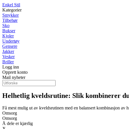
Enkel Stil
Kategorier
Smykker
Tilbehør
Sko
Bukser
Kjoler
Undertøy
Gensere
Jakker
Vesker
Briller
Logg inn
Opprett konto
Mail nyheter
Helhetlig kveldsrutine: Slik kombinerer du 
Få mest mulig ut av kveldsrutinen med en balansert kombinasjon av hu
Omsorg
Omsorg
Å dele er kjærlig
X