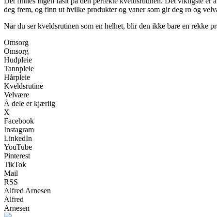
Det finnes ingen fasit på den perfekte kveldsrutinen. Det viktigste er 
deg frem, og finn ut hvilke produkter og vaner som gir deg ro og velv
Når du ser kveldsrutinen som en helhet, blir den ikke bare en rekke pr
Omsorg
Omsorg
Hudpleie
Tannpleie
Hårpleie
Kveldsrutine
Velvære
Å dele er kjærlig
X
Facebook
Instagram
LinkedIn
YouTube
Pinterest
TikTok
Mail
RSS
Alfred Arnesen
Alfred
Arnesen