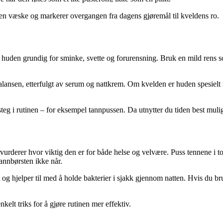
ppen væske og markerer overgangen fra dagens gjøremål til kveldens ro.
 huden grundig for sminke, svette og forurensning. Bruk en mild rens so
balansen, etterfulgt av serum og nattkrem. Om kvelden er huden spesielt
 steg i rutinen – for eksempel tannpussen. Da utnytter du tiden best muli
vurderer hvor viktig den er for både helse og velvære. Puss tennene i 
annbørsten ikke når.
og hjelper til med å holde bakterier i sjakk gjennom natten. Hvis du bruk
kelt triks for å gjøre rutinen mer effektiv.