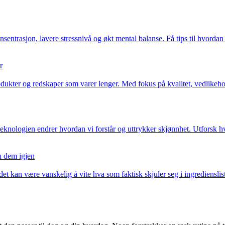
entrasjon, lavere stressnivå og økt mental balanse. Få tips til hvordan
r
ukter og redskaper som varer lenger. Med fokus på kvalitet, vedlikehol
r – teknologien endrer hvordan vi forstår og uttrykker skjønnhet. Utfor
u dem igjen
det kan være vanskelig å vite hva som faktisk skjuler seg i ingredienslis