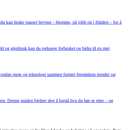
 du kan bruke pauser bevisst – hjemme, på jobb og i fritiden – for å
d og gjenbruk kan du redusere forbruket og bidra til en mer
sk hvordan mote og teknologi sammen former fremtidens trender og
ten. Denne guiden hjelper deg å forstå hva du bør se etter – og