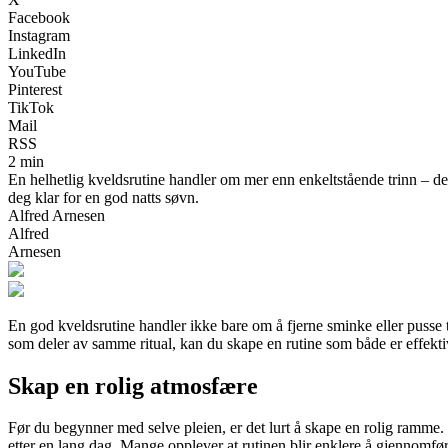
Facebook
Instagram
LinkedIn
YouTube
Pinterest
TikTok
Mail
RSS
2 min
En helhetlig kveldsrutine handler om mer enn enkeltstående trinn – det
deg klar for en god natts søvn.
Alfred Arnesen
Alfred
Arnesen
En god kveldsrutine handler ikke bare om å fjerne sminke eller pusse 
som deler av samme ritual, kan du skape en rutine som både er effekti
Skap en rolig atmosfære
Før du begynner med selve pleien, er det lurt å skape en rolig ramme. 
etter en lang dag. Mange opplever at rutinen blir enklere å gjennomfør