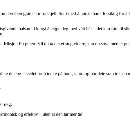
 kvelden gjøre stor forskjell. Start med å børste håret forsiktig for å f
givende balsam. Unngå å legge deg med vått hår – det kan føre til slita
n.
 friksjon fra puten. Vil du ta det et steg videre, kan du sove med et pute
e delene. I stedet for å tenke på hud-, tann- og hårpleie som tre separ
e.
er deg.
rmonisk og effektiv – uten at den tar mer tid.