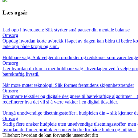
Læs også:
Lad opp i hverdagen: Slik styrker små pauser din mentale balanse
Omsorg
Oppdag hvordan korte avbrekk i løpet av dagen kan bidra til bedre kons
lade opp både kropp og sinn.
Holdbare valg: Slik velger du produkter og redskaper som varer lenge
Omsorg
Lær hvordan du kan ta mer holdbare valg i hverdagen ved å velge prod
bærekraftig livsstil.
Når mote møter teknologi: Slik formes fremtidens skjønnhetstrender
Omsorg
Fra smarte tekstiler og digitale designere til bærekraftige algoritme
redefinerer hva det vil si å være vakker i en digital tidsalder.
Unngå unødvendige tilsetningsstoffer i hudpleien din – slik kjenner d
Omsorg
Stadig flere ønsker hudpleie uten unødvendige tilsetningsstoffer, men 
hvordan du finner produkter som er bedre for både huden og miljøet.
Tilbehør: hvordan de kan forvandle utseendet ditt