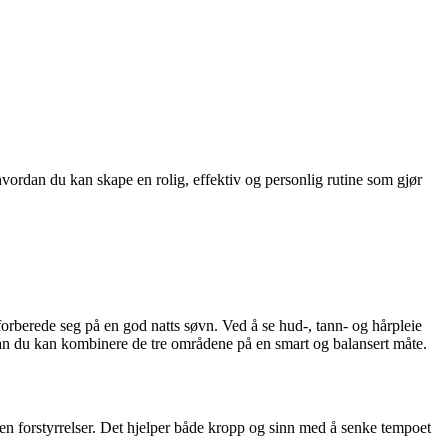
hvordan du kan skape en rolig, effektiv og personlig rutine som gjør
forberede seg på en god natts søvn. Ved å se hud-, tann- og hårpleie
rdan du kan kombinere de tre områdene på en smart og balansert måte.
ten forstyrrelser. Det hjelper både kropp og sinn med å senke tempoet