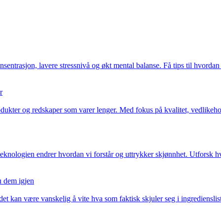
entrasjon, lavere stressnivå og økt mental balanse. Få tips til hvordan
r
ukter og redskaper som varer lenger. Med fokus på kvalitet, vedlikehol
r – teknologien endrer hvordan vi forstår og uttrykker skjønnhet. Utfor
u dem igjen
det kan være vanskelig å vite hva som faktisk skjuler seg i ingredienslis