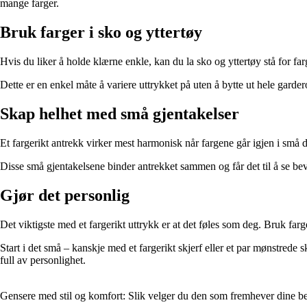
mange farger.
Bruk farger i sko og yttertøy
Hvis du liker å holde klærne enkle, kan du la sko og yttertøy stå for fa
Dette er en enkel måte å variere uttrykket på uten å bytte ut hele gard
Skap helhet med små gjentakelser
Et fargerikt antrekk virker mest harmonisk når fargene går igjen i små d
Disse små gjentakelsene binder antrekket sammen og får det til å se bev
Gjør det personlig
Det viktigste med et fargerikt uttrykk er at det føles som deg. Bruk farger
Start i det små – kanskje med et fargerikt skjerf eller et par mønstrede
full av personlighet.
Gensere med stil og komfort: Slik velger du den som fremhever dine be