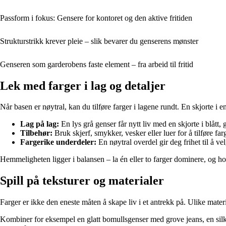
Passform i fokus: Gensere for kontoret og den aktive fritiden
Strukturstrikk krever pleie – slik bevarer du genserens mønster
Genseren som garderobens faste element – fra arbeid til fritid
Lek med farger i lag og detaljer
Når basen er nøytral, kan du tilføre farger i lagene rundt. En skjorte i e
Lag på lag:
En lys grå genser får nytt liv med en skjorte i blått, g
Tilbehør:
Bruk skjerf, smykker, vesker eller luer for å tilføre far
Fargerike underdeler:
En nøytral overdel gir deg frihet til å ve
Hemmeligheten ligger i balansen – la én eller to farger dominere, og hol
Spill på teksturer og materialer
Farger er ikke den eneste måten å skape liv i et antrekk på. Ulike materi
Kombiner for eksempel en glatt bomullsgenser med grove jeans, en silkes