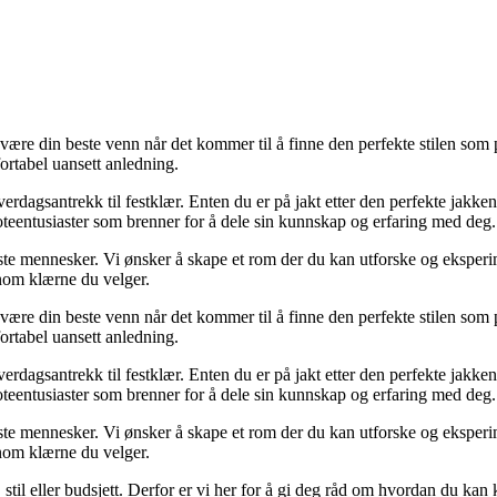
 være din beste venn når det kommer til å finne den perfekte stilen som
fortabel uansett anledning.
a hverdagsantrekk til festklær. Enten du er på jakt etter den perfekte ja
oteentusiaster som brenner for å dele sin kunnskap og erfaring med deg.
isste mennesker. Vi ønsker å skape et rom der du kan utforske og eksperi
nnom klærne du velger.
 være din beste venn når det kommer til å finne den perfekte stilen som
fortabel uansett anledning.
a hverdagsantrekk til festklær. Enten du er på jakt etter den perfekte ja
oteentusiaster som brenner for å dele sin kunnskap og erfaring med deg.
isste mennesker. Vi ønsker å skape et rom der du kan utforske og eksperi
nnom klærne du velger.
se, stil eller budsjett. Derfor er vi her for å gi deg råd om hvordan du 