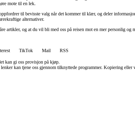
øre mote til en lek.
i oppfordrer til bevisste valg når det kommer til klær, og deler informa
rekraftige alternativer.
våre artikler, og at du vil bli med oss på reisen mot en mer personlig o
terest
TikTok
Mail
RSS
et kan gi oss provisjon på kjøp.
n lenker kan tjene oss gjennom tilknyttede programmer. Kopiering eller v