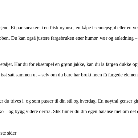
rgene. Et par sneakers i en frisk nyanse, en kåpe i sennepsgul eller en v
eroben. Du kan også justere fargebruken etter humør, vær og anledning – 
etaljer. Har du for eksempel en grønn jakke, kan du la fargen dukke opp 
isst satt sammen ut – selv om du bare har brukt noen få fargede element
 du trives i, og som passer til din stil og hverdag. En nøytral genser gir 
 sko – og bygg videre derfra. Slik finner du din egen balanse mellom det
ste sider