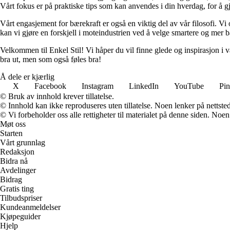
Vårt fokus er på praktiske tips som kan anvendes i din hverdag, for å gj
Vårt engasjement for bærekraft er også en viktig del av vår filosofi. V
kan vi gjøre en forskjell i moteindustrien ved å velge smartere og mer bæ
Velkommen til Enkel Stil! Vi håper du vil finne glede og inspirasjon i 
bra ut, men som også føles bra!
Å dele er kjærlig
X
Facebook
Instagram
LinkedIn
YouTube
Pin
© Bruk av innhold krever tillatelse.
© Innhold kan ikke reproduseres uten tillatelse. Noen lenker på nettsted
© Vi forbeholder oss alle rettigheter til materialet på denne siden. Noe
Møt oss
Starten
Vårt grunnlag
Redaksjon
Bidra nå
Avdelinger
Bidrag
Gratis ting
Tilbudspriser
Kundeanmeldelser
Kjøpeguider
Hjelp