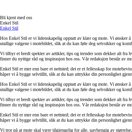
Bli kjent med oss
Enkel Stil
Enkel Stil
Hos Enkel Stil er vi lidenskapelig opptatt av klær og mote. Vi ønsker å
utallige valgene i motebildet, slik at du kan føle deg selvsikker og kom
Vi tilbyr et bredt spekter av artikler, tips og trender som dekker alt fr
finner du nyttige råd og inspirasjon hos oss. Vår redaksjon består av m
Enkel Stil er mer enn bare et nettsted; det er et fellesskap for motebev
håper vi å bygge selvtillit, slik at du kan uttrykke din personlighet gje
Hos Enkel Stil er vi lidenskapelig opptatt av klær og mote. Vi ønsker å
utallige valgene i motebildet, slik at du kan føle deg selvsikker og kom
Vi tilbyr et bredt spekter av artikler, tips og trender som dekker alt fr
finner du nyttige råd og inspirasjon hos oss. Vår redaksjon består av m
Enkel Stil er mer enn bare et nettsted; det er et fellesskap for motebev
håper vi å bygge selvtillit, slik at du kan uttrykke din personlighet gje
Vi tror på at mote skal være tilgjengelig for alle, uavhengig av størrel