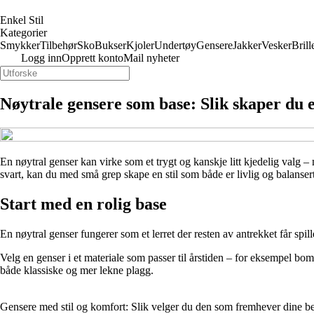
Enkel Stil
Kategorier
Smykker
Tilbehør
Sko
Bukser
Kjoler
Undertøy
Gensere
Jakker
Vesker
Brill
Logg inn
Opprett konto
Mail nyheter
Nøytrale gensere som base: Slik skaper du 
En nøytral genser kan virke som et trygt og kanskje litt kjedelig valg – m
svart, kan du med små grep skape en stil som både er livlig og balanser
Start med en rolig base
En nøytral genser fungerer som et lerret der resten av antrekket får spil
Velg en genser i et materiale som passer til årstiden – for eksempel bom
både klassiske og mer lekne plagg.
Gensere med stil og komfort: Slik velger du den som fremhever dine be