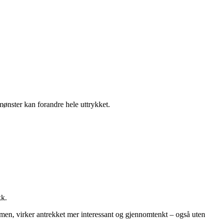
 mønster kan forandre hele uttrykket.
kk.
mmen, virker antrekket mer interessant og gjennomtenkt – også uten