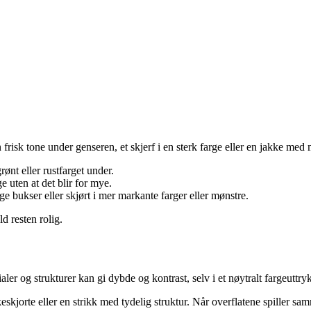
n frisk tone under genseren, et skjerf i en sterk farge eller en jakke med
rønt eller rustfarget under.
ge uten at det blir for mye.
lge bukser eller skjørt i mer markante farger eller mønstre.
d resten rolig.
aler og strukturer kan gi dybde og kontrast, selv i et nøytralt fargeuttry
kjorte eller en strikk med tydelig struktur. Når overflatene spiller sa