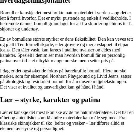
hverdagsfunksjonalitet
Bomull er kanskje det mest brukte naturmaterialet i verden – og det er
lett å forstå hvorfor. Det er mykt, pustende og enkelt å vedlikeholde. I
herremote danner bomull grunnlaget for alt fra skjorter og chinos til T-
skjorter og undertøy.
En av bomullens største styrker er dens fleksibilitet. Den kan veves tett
og glatt til en formell skjorte, eller grovere og mer avslappet til et par
jeans. Den tåler vask, kan farges i utallige nyanser og eldes med
karakter. Spesielt i denim ser man hvordan bomull får en personlig
patina over tid – et uttrykk mange norske menn setter pris på.
I dag er det også økende fokus på bærekraftig bomull. Flere norske
merker, som for eksempel Northern Playground og Livid Jeans, satser
på økologisk og resirkulert bomull for å redusere miljøbelastningen.
Det viser at kvalitet og ansvarlighet kan gå hånd i hånd.
Lær – styrke, karakter og patina
Lær er kanskje det mest ikoniske av de tre naturmaterialene. Det har en
råhet og autentisitet som få andre materialer kan måle seg med. Fra
klassiske skinnjakker til sko, belter og vesker – lær tilfører alltid et
element av styrke og personlighet.