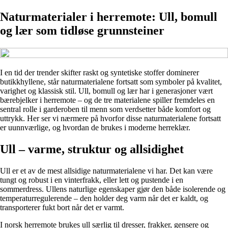
Naturmaterialer i herremote: Ull, bomull
og lær som tidløse grunnsteiner
I en tid der trender skifter raskt og syntetiske stoffer dominerer
butikkhyllene, står naturmaterialene fortsatt som symboler på kvalitet,
varighet og klassisk stil. Ull, bomull og lær har i generasjoner vært
bærebjelker i herremote – og de tre materialene spiller fremdeles en
sentral rolle i garderoben til menn som verdsetter både komfort og
uttrykk. Her ser vi nærmere på hvorfor disse naturmaterialene fortsatt
er uunnværlige, og hvordan de brukes i moderne herreklær.
Ull – varme, struktur og allsidighet
Ull er et av de mest allsidige naturmaterialene vi har. Det kan være
tungt og robust i en vinterfrakk, eller lett og pustende i en
sommerdress. Ullens naturlige egenskaper gjør den både isolerende og
temperaturregulerende – den holder deg varm når det er kaldt, og
transporterer fukt bort når det er varmt.
I norsk herremote brukes ull særlig til dresser, frakker, gensere og