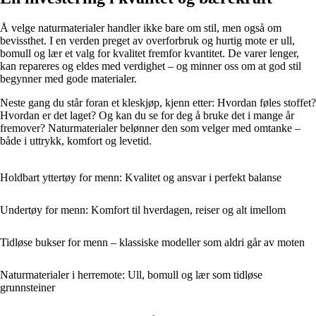
Å velge naturmaterialer handler ikke bare om stil, men også om
bevissthet. I en verden preget av overforbruk og hurtig mote er ull,
bomull og lær et valg for kvalitet fremfor kvantitet. De varer lenger,
kan repareres og eldes med verdighet – og minner oss om at god stil
begynner med gode materialer.
Neste gang du står foran et kleskjøp, kjenn etter: Hvordan føles stoffet?
Hvordan er det laget? Og kan du se for deg å bruke det i mange år
fremover? Naturmaterialer belønner den som velger med omtanke –
både i uttrykk, komfort og levetid.
Holdbart yttertøy for menn: Kvalitet og ansvar i perfekt balanse
Undertøy for menn: Komfort til hverdagen, reiser og alt imellom
Tidløse bukser for menn – klassiske modeller som aldri går av moten
Naturmaterialer i herremote: Ull, bomull og lær som tidløse
grunnsteiner