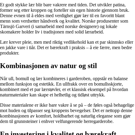
Et godt stykke lær blir bare vakrere med tiden. Det utvikler patina,
former seg etter kroppen og forteller sin egen historie gjennom bruk.
Denne evnen til å eldes med verdighet gjør lær til en favoritt blant
menn som verdsetter håndverk og kvalitet. Norske produsenter som
Tärnsjö Garveri (i samarbeid med norske designere) og lokale
skomakere holder liv i tradisjonen med solid lærarbeid.
Lær krever pleie, men med riktig vedlikehold kan et par skinnsko eller
en jakke vare i tiår. Det er bærekraft i praksis – å eie færre, men bedre
produkter.
Kombinasjonen av natur og stil
Når ull, bomull og lær kombineres i garderoben, oppstår en balanse
mellom funksjon og estetikk. En ullfrakk over en bomullsskjorte,
kombinert med et par lærstøvler, er et klassisk eksempel på hvordan
naturmaterialer kan skape et helhetlig og tidløst uttrykk.
Disse materialene er ikke bare vakre å se på – de føles også behagelige
mot huden og tilpasser seg kroppens bevegelser. Det er nettopp denne
kombinasjonen av komfort, holdbarhet og naturlig eleganse som gjør
dem til grunnsteiner i enhver velfungerende herregarderobe.
En investering i kvalitet og bærekraft