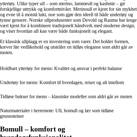
yttertøy. Ulike typer ull – som merino, lammeull og kashmir – gir
forskjellige uttrykk og komfortnivåer. Merinoull er kjent for sin mykhet
og evne til å motstå lukt, noe som gjør den ideell til både undertøy og
tynne gensere. Norske ullprodusenter som Devold og Rauma har lenge
vært kjent for å kombinere tradisjonelt håndverk med moderne design,
og viser hvordan ull kan være både funksjonelt og elegant.
Et klassisk ullplagg er en investering som varer. Det holder formen,
krever lite vedlikehold og utstråler en tidløs eleganse som aldri går av
moten.
Holdbart yttertøy for menn: Kvalitet og ansvar i perfekt balanse
Undertøy for menn: Komfort til hverdagen, reiser og alt imellom
Tidløse bukser for menn – klassiske modeller som aldri går av moten
Naturmaterialer i herremote: Ull, bomull og lær som tidløse
grunnsteiner
Bomull – komfort og