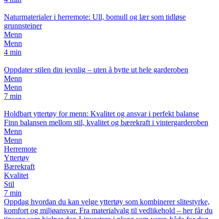
Naturmaterialer i herremote: Ull, bomull og lær som tidløse
grunnsteiner
Menn
Menn
4 min
Oppdater stilen din jevnlig – uten å bytte ut hele garderoben
Menn
Menn
7 min
Holdbart yttertøy for menn: Kvalitet og ansvar i perfekt balanse
Finn balansen mellom stil, kvalitet og bærekraft i vintergarderoben
Menn
Menn
Herremote
Yttertøy
Bærekraft
Kvalitet
Stil
7 min
Oppdag hvordan du kan velge yttertøy som kombinerer slitestyrke,
komfort og miljøansvar. Fra materialvalg til vedlikehold – her får du