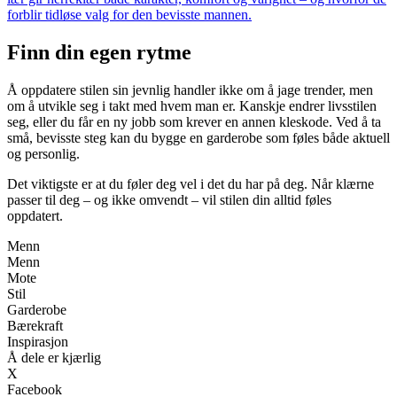
forblir tidløse valg for den bevisste mannen.
Finn din egen rytme
Å oppdatere stilen sin jevnlig handler ikke om å jage trender, men
om å utvikle seg i takt med hvem man er. Kanskje endrer livsstilen
seg, eller du får en ny jobb som krever en annen kleskode. Ved å ta
små, bevisste steg kan du bygge en garderobe som føles både aktuell
og personlig.
Det viktigste er at du føler deg vel i det du har på deg. Når klærne
passer til deg – og ikke omvendt – vil stilen din alltid føles
oppdatert.
Menn
Menn
Mote
Stil
Garderobe
Bærekraft
Inspirasjon
Å dele er kjærlig
X
Facebook