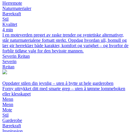
Herremote
Naturmaterialer
Bærekraft
Stil
Kvalitet
4 min
I en moteverden preget av raske trender og syntetiske alternativer,
står naturmaterialene fortsatt sterkt. Oppdag hvordan ull, bomull og
lær gir herreklær både karakter, komfort og varighet – og hvorfor de
forblir tidløse valg for den bevisste mannen.
Severin Reitan
Severin
Reitan
Oppdater stilen din jevnlig – uten å bytte ut hele garderoben
Forny uttrykket ditt med smarte grep – uten å tømme lommeboken
eller klesskapet
Menn
Menn
Mote
Stil
Garderobe
Bærekraft
Inspirasjon