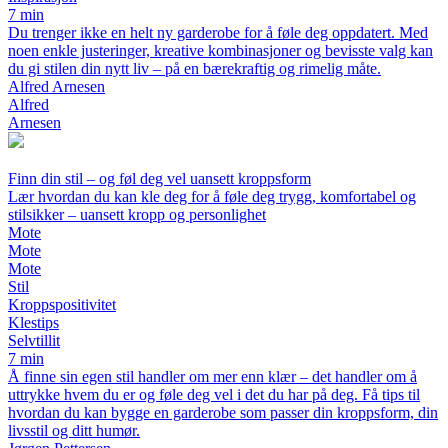
7 min
Du trenger ikke en helt ny garderobe for å føle deg oppdatert. Med
noen enkle justeringer, kreative kombinasjoner og bevisste valg kan
du gi stilen din nytt liv – på en bærekraftig og rimelig måte.
Alfred Arnesen
Alfred
Arnesen
Finn din stil – og føl deg vel uansett kroppsform
Lær hvordan du kan kle deg for å føle deg trygg, komfortabel og
stilsikker – uansett kropp og personlighet
Mote
Mote
Mote
Stil
Kroppspositivitet
Klestips
Selvtillit
7 min
Å finne sin egen stil handler om mer enn klær – det handler om å
uttrykke hvem du er og føle deg vel i det du har på deg. Få tips til
hvordan du kan bygge en garderobe som passer din kroppsform, din
livsstil og ditt humør.