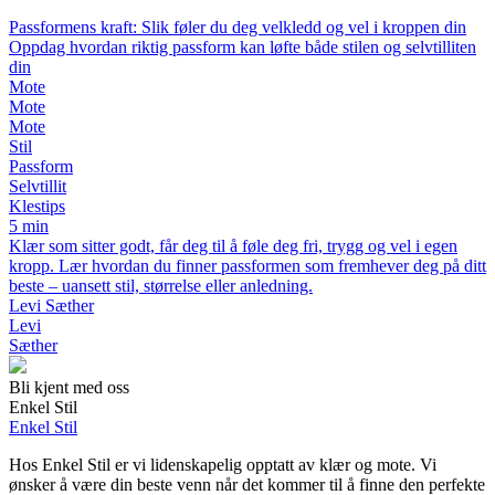
Passformens kraft: Slik føler du deg velkledd og vel i kroppen din
Oppdag hvordan riktig passform kan løfte både stilen og selvtilliten
din
Mote
Mote
Mote
Stil
Passform
Selvtillit
Klestips
5 min
Klær som sitter godt, får deg til å føle deg fri, trygg og vel i egen
kropp. Lær hvordan du finner passformen som fremhever deg på ditt
beste – uansett stil, størrelse eller anledning.
Levi Sæther
Levi
Sæther
Bli kjent med oss
Enkel Stil
Enkel Stil
Hos Enkel Stil er vi lidenskapelig opptatt av klær og mote. Vi
ønsker å være din beste venn når det kommer til å finne den perfekte