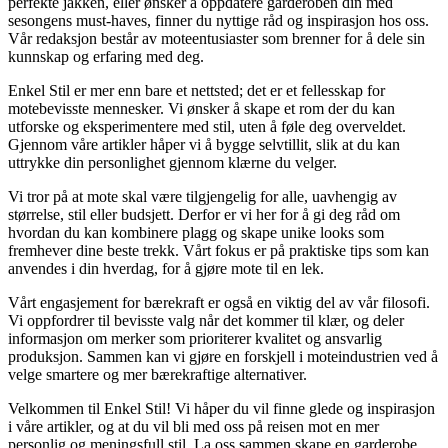
perfekte jakken, eller ønsker å oppdatere garderoben din med
sesongens must-haves, finner du nyttige råd og inspirasjon hos oss.
Vår redaksjon består av moteentusiaster som brenner for å dele sin
kunnskap og erfaring med deg.
Enkel Stil er mer enn bare et nettsted; det er et fellesskap for
motebevisste mennesker. Vi ønsker å skape et rom der du kan
utforske og eksperimentere med stil, uten å føle deg overveldet.
Gjennom våre artikler håper vi å bygge selvtillit, slik at du kan
uttrykke din personlighet gjennom klærne du velger.
Vi tror på at mote skal være tilgjengelig for alle, uavhengig av
størrelse, stil eller budsjett. Derfor er vi her for å gi deg råd om
hvordan du kan kombinere plagg og skape unike looks som
fremhever dine beste trekk. Vårt fokus er på praktiske tips som kan
anvendes i din hverdag, for å gjøre mote til en lek.
Vårt engasjement for bærekraft er også en viktig del av vår filosofi.
Vi oppfordrer til bevisste valg når det kommer til klær, og deler
informasjon om merker som prioriterer kvalitet og ansvarlig
produksjon. Sammen kan vi gjøre en forskjell i moteindustrien ved å
velge smartere og mer bærekraftige alternativer.
Velkommen til Enkel Stil! Vi håper du vil finne glede og inspirasjon
i våre artikler, og at du vil bli med oss på reisen mot en mer
personlig og meningsfull stil. La oss sammen skape en garderobe