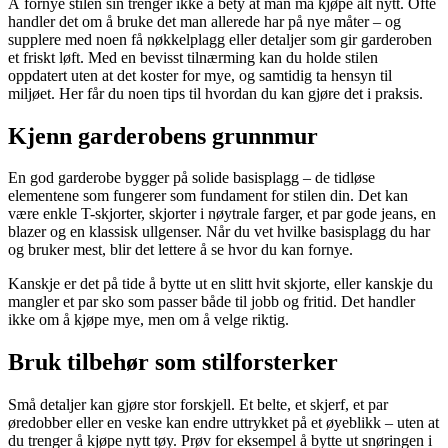
Å fornye stilen sin trenger ikke å bety at man må kjøpe alt nytt. Ofte
handler det om å bruke det man allerede har på nye måter – og
supplere med noen få nøkkelplagg eller detaljer som gir garderoben
et friskt løft. Med en bevisst tilnærming kan du holde stilen
oppdatert uten at det koster for mye, og samtidig ta hensyn til
miljøet. Her får du noen tips til hvordan du kan gjøre det i praksis.
Kjenn garderobens grunnmur
En god garderobe bygger på solide basisplagg – de tidløse
elementene som fungerer som fundament for stilen din. Det kan
være enkle T-skjorter, skjorter i nøytrale farger, et par gode jeans, en
blazer og en klassisk ullgenser. Når du vet hvilke basisplagg du har
og bruker mest, blir det lettere å se hvor du kan fornye.
Kanskje er det på tide å bytte ut en slitt hvit skjorte, eller kanskje du
mangler et par sko som passer både til jobb og fritid. Det handler
ikke om å kjøpe mye, men om å velge riktig.
Bruk tilbehør som stilforsterker
Små detaljer kan gjøre stor forskjell. Et belte, et skjerf, et par
øredobber eller en veske kan endre uttrykket på et øyeblikk – uten at
du trenger å kjøpe nytt tøy. Prøv for eksempel å bytte ut snøringen i