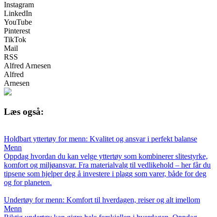
Instagram
LinkedIn
YouTube
Pinterest
TikTok
Mail
RSS
Alfred Arnesen
Alfred
Arnesen
Læs også:
Holdbart yttertøy for menn: Kvalitet og ansvar i perfekt balanse
Menn
Oppdag hvordan du kan velge yttertøy som kombinerer slitestyrke,
komfort og miljøansvar. Fra materialvalg til vedlikehold – her får du
tipsene som hjelper deg å investere i plagg som varer, både for deg
og for planeten.
Undertøy for menn: Komfort til hverdagen, reiser og alt imellom
Menn