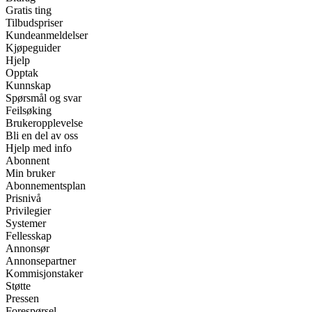
Gratis ting
Tilbudspriser
Kundeanmeldelser
Kjøpeguider
Hjelp
Opptak
Kunnskap
Spørsmål og svar
Feilsøking
Brukeropplevelse
Bli en del av oss
Hjelp med info
Abonnent
Min bruker
Abonnementsplan
Prisnivå
Privilegier
Systemer
Fellesskap
Annonsør
Annonsepartner
Kommisjonstaker
Støtte
Pressen
Forespørsel