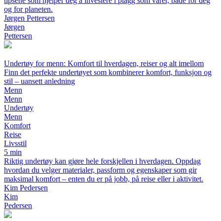
tipsene som hjelper deg å investere i plagg som varer, både for deg
og for planeten.
Jørgen Pettersen
Jørgen
Pettersen
Undertøy for menn: Komfort til hverdagen, reiser og alt imellom
Finn det perfekte undertøyet som kombinerer komfort, funksjon og
stil – uansett anledning
Menn
Menn
Undertøy
Menn
Komfort
Reise
Livsstil
5 min
Riktig undertøy kan gjøre hele forskjellen i hverdagen. Oppdag
hvordan du velger materialer, passform og egenskaper som gir
maksimal komfort – enten du er på jobb, på reise eller i aktivitet.
Kim Pedersen
Kim
Pedersen