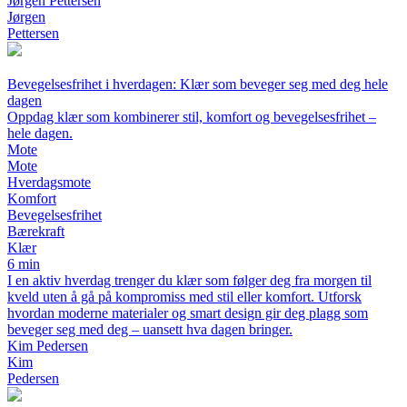
Jørgen Pettersen
Jørgen
Pettersen
Bevegelsesfrihet i hverdagen: Klær som beveger seg med deg hele
dagen
Oppdag klær som kombinerer stil, komfort og bevegelsesfrihet –
hele dagen.
Mote
Mote
Hverdagsmote
Komfort
Bevegelsesfrihet
Bærekraft
Klær
6 min
I en aktiv hverdag trenger du klær som følger deg fra morgen til
kveld uten å gå på kompromiss med stil eller komfort. Utforsk
hvordan moderne materialer og smart design gir deg plagg som
beveger seg med deg – uansett hva dagen bringer.
Kim Pedersen
Kim
Pedersen