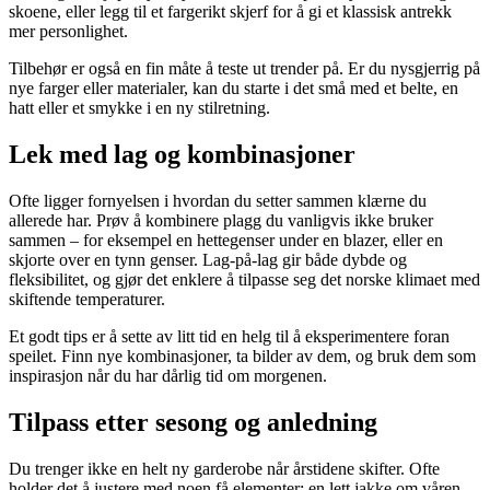
skoene, eller legg til et fargerikt skjerf for å gi et klassisk antrekk
mer personlighet.
Tilbehør er også en fin måte å teste ut trender på. Er du nysgjerrig på
nye farger eller materialer, kan du starte i det små med et belte, en
hatt eller et smykke i en ny stilretning.
Lek med lag og kombinasjoner
Ofte ligger fornyelsen i hvordan du setter sammen klærne du
allerede har. Prøv å kombinere plagg du vanligvis ikke bruker
sammen – for eksempel en hettegenser under en blazer, eller en
skjorte over en tynn genser. Lag-på-lag gir både dybde og
fleksibilitet, og gjør det enklere å tilpasse seg det norske klimaet med
skiftende temperaturer.
Et godt tips er å sette av litt tid en helg til å eksperimentere foran
speilet. Finn nye kombinasjoner, ta bilder av dem, og bruk dem som
inspirasjon når du har dårlig tid om morgenen.
Tilpass etter sesong og anledning
Du trenger ikke en helt ny garderobe når årstidene skifter. Ofte
holder det å justere med noen få elementer: en lett jakke om våren,