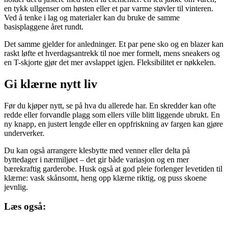
en tykk ullgenser om høsten eller et par varme støvler til vinteren.
Ved å tenke i lag og materialer kan du bruke de samme
basisplaggene året rundt.
Det samme gjelder for anledninger. Et par pene sko og en blazer kan
raskt løfte et hverdagsantrekk til noe mer formelt, mens sneakers og
en T-skjorte gjør det mer avslappet igjen. Fleksibilitet er nøkkelen.
Gi klærne nytt liv
Før du kjøper nytt, se på hva du allerede har. En skredder kan ofte
redde eller forvandle plagg som ellers ville blitt liggende ubrukt. En
ny knapp, en justert lengde eller en oppfriskning av fargen kan gjøre
underverker.
Du kan også arrangere klesbytte med venner eller delta på
byttedager i nærmiljøet – det gir både variasjon og en mer
bærekraftig garderobe. Husk også at god pleie forlenger levetiden til
klærne: vask skånsomt, heng opp klærne riktig, og puss skoene
jevnlig.
Læs også: