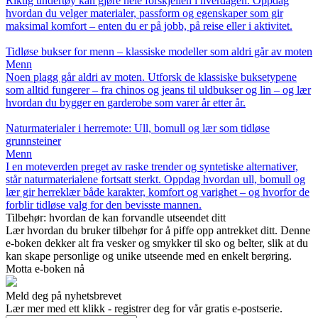
Riktig undertøy kan gjøre hele forskjellen i hverdagen. Oppdag
hvordan du velger materialer, passform og egenskaper som gir
maksimal komfort – enten du er på jobb, på reise eller i aktivitet.
Tidløse bukser for menn – klassiske modeller som aldri går av moten
Menn
Noen plagg går aldri av moten. Utforsk de klassiske buksetypene
som alltid fungerer – fra chinos og jeans til uldbukser og lin – og lær
hvordan du bygger en garderobe som varer år etter år.
Naturmaterialer i herremote: Ull, bomull og lær som tidløse
grunnsteiner
Menn
I en moteverden preget av raske trender og syntetiske alternativer,
står naturmaterialene fortsatt sterkt. Oppdag hvordan ull, bomull og
lær gir herreklær både karakter, komfort og varighet – og hvorfor de
forblir tidløse valg for den bevisste mannen.
Tilbehør: hvordan de kan forvandle utseendet ditt
Lær hvordan du bruker tilbehør for å piffe opp antrekket ditt. Denne
e-boken dekker alt fra vesker og smykker til sko og belter, slik at du
kan skape personlige og unike utseende med en enkelt berøring.
Motta e-boken nå
Meld deg på nyhetsbrevet
Lær mer med ett klikk - registrer deg for vår gratis e-postserie.