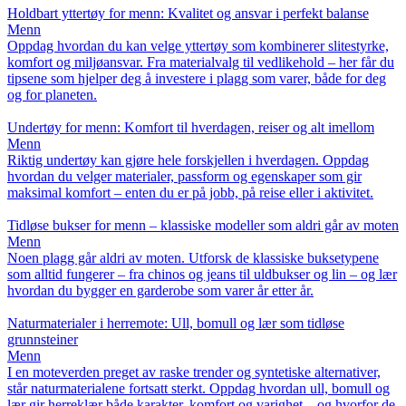
Holdbart yttertøy for menn: Kvalitet og ansvar i perfekt balanse
Menn
Oppdag hvordan du kan velge yttertøy som kombinerer slitestyrke,
komfort og miljøansvar. Fra materialvalg til vedlikehold – her får du
tipsene som hjelper deg å investere i plagg som varer, både for deg
og for planeten.
Undertøy for menn: Komfort til hverdagen, reiser og alt imellom
Menn
Riktig undertøy kan gjøre hele forskjellen i hverdagen. Oppdag
hvordan du velger materialer, passform og egenskaper som gir
maksimal komfort – enten du er på jobb, på reise eller i aktivitet.
Tidløse bukser for menn – klassiske modeller som aldri går av moten
Menn
Noen plagg går aldri av moten. Utforsk de klassiske buksetypene
som alltid fungerer – fra chinos og jeans til uldbukser og lin – og lær
hvordan du bygger en garderobe som varer år etter år.
Naturmaterialer i herremote: Ull, bomull og lær som tidløse
grunnsteiner
Menn
I en moteverden preget av raske trender og syntetiske alternativer,
står naturmaterialene fortsatt sterkt. Oppdag hvordan ull, bomull og
lær gir herreklær både karakter, komfort og varighet – og hvorfor de