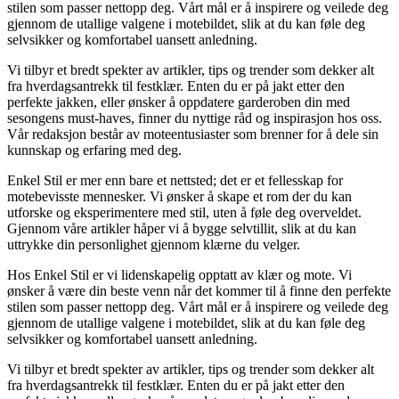
stilen som passer nettopp deg. Vårt mål er å inspirere og veilede deg
gjennom de utallige valgene i motebildet, slik at du kan føle deg
selvsikker og komfortabel uansett anledning.
Vi tilbyr et bredt spekter av artikler, tips og trender som dekker alt
fra hverdagsantrekk til festklær. Enten du er på jakt etter den
perfekte jakken, eller ønsker å oppdatere garderoben din med
sesongens must-haves, finner du nyttige råd og inspirasjon hos oss.
Vår redaksjon består av moteentusiaster som brenner for å dele sin
kunnskap og erfaring med deg.
Enkel Stil er mer enn bare et nettsted; det er et fellesskap for
motebevisste mennesker. Vi ønsker å skape et rom der du kan
utforske og eksperimentere med stil, uten å føle deg overveldet.
Gjennom våre artikler håper vi å bygge selvtillit, slik at du kan
uttrykke din personlighet gjennom klærne du velger.
Hos Enkel Stil er vi lidenskapelig opptatt av klær og mote. Vi
ønsker å være din beste venn når det kommer til å finne den perfekte
stilen som passer nettopp deg. Vårt mål er å inspirere og veilede deg
gjennom de utallige valgene i motebildet, slik at du kan føle deg
selvsikker og komfortabel uansett anledning.
Vi tilbyr et bredt spekter av artikler, tips og trender som dekker alt
fra hverdagsantrekk til festklær. Enten du er på jakt etter den