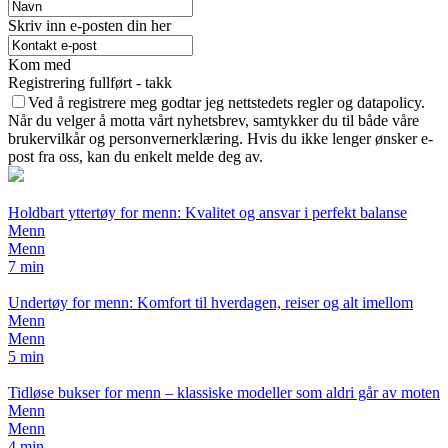
Skriv inn e-posten din her
Kom med
Registrering fullført - takk
Ved å registrere meg godtar jeg nettstedets regler og datapolicy.
Når du velger å motta vårt nyhetsbrev, samtykker du til både våre
brukervilkår og personvernerklæring. Hvis du ikke lenger ønsker e-
post fra oss, kan du enkelt melde deg av.
Holdbart yttertøy for menn: Kvalitet og ansvar i perfekt balanse
Menn
Menn
7 min
Undertøy for menn: Komfort til hverdagen, reiser og alt imellom
Menn
Menn
5 min
Tidløse bukser for menn – klassiske modeller som aldri går av moten
Menn
Menn
4 min